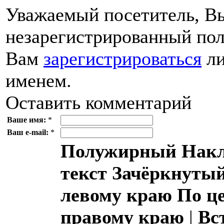
Уважаемый посетитель, Вы
незарегистрированный пол
Вам
зарегистрироваться
ли
именем.
Оставить комментарий
Ваше имя:
*
Ваш e-mail:
*
Полужирный
Накл
текст
Зачёркнутый
левому краю
По ц
правому краю
|
Вс