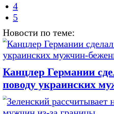
4
5
Новости по теме:
Канцлер Германии сде
поводу украинских му