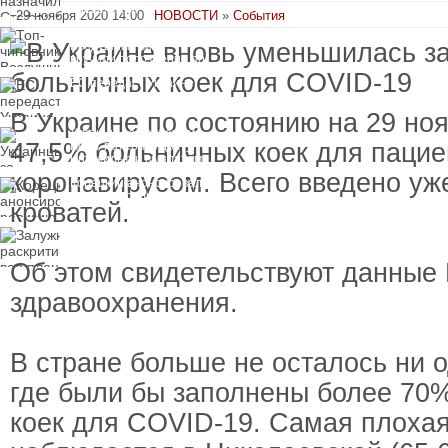
пресечения
29 ноября 2020 14:00
НОВОСТИ
»
События
Топ-чиновнику
Воздушных сил
вручили подозрение по
делу о растрате более
ЕС передаст Украине
1 млрд гривен
средства от доходов от
замороженных активов
В Украине по состоянию на 29 но
России
Украинцы за рубежом
47,5% больничных коек для пацие
могут потерять доступ
к госжилью и выплатам
коронавирусом. Всего введено уже
Корецкий анонсировал
ревизию госбюджета
кроватей.
Залужный
раскритиковал
вступление Украины в
Об этом свидетельствуют данные
НАТО и предлагает
другие варианты
здравоохранения.
В стране больше не осталось ни о
где были бы заполнены более 70
коек для COVID-19. Самая плохая