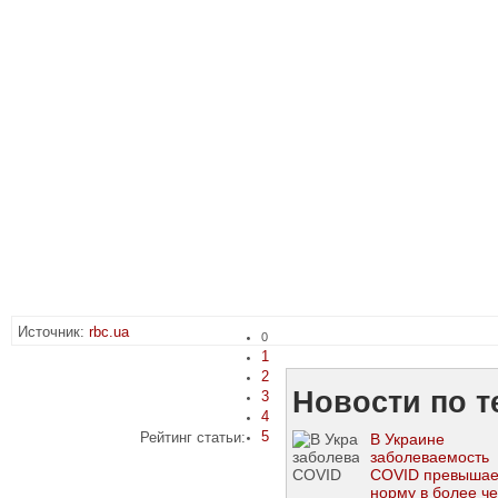
Источник:
rbc.ua
0
1
2
Новости по т
3
4
5
Рейтинг статьи:
В Украине
заболеваемость
COVID превышае
норму в более ч