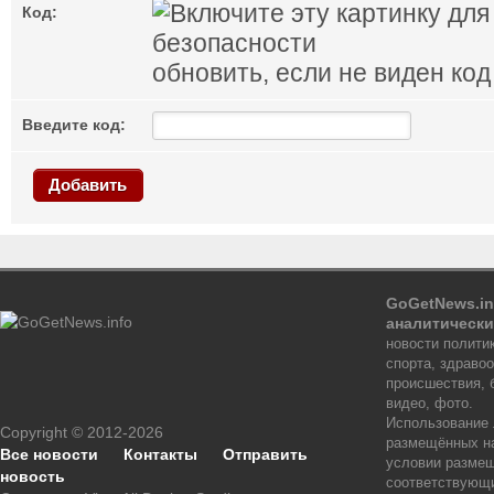
Код:
обновить, если не виден код
Введите код:
Добавить
GoGetNews.in
аналитически
новости политик
спорта, здраво
происшествия, 
видео, фото.
Использование
Copyright © 2012-2026
размещённых на
Все новости
Контакты
Отправить
условии размещ
новость
соответствующи