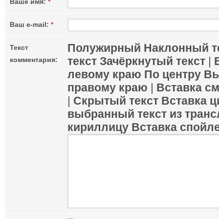
Ваше имя:
*
Ваш e-mail:
*
Полужирный
Наклонный т
Текст
текст
Зачёркнутый текст
|
комментария:
левому краю
По центру
Вы
правому краю
|
Вставка с
|
Скрытый текст
Вставка ц
выбранный текст из транс
кириллицу
Вставка спойл