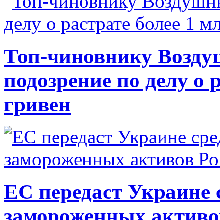
Топ-чиновнику Возду
подозрение по делу о 
гривен
ЕС передаст Украине с
замороженных активо