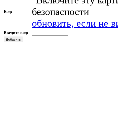
Код:
обновить, если не в
Введите код:
Добавить