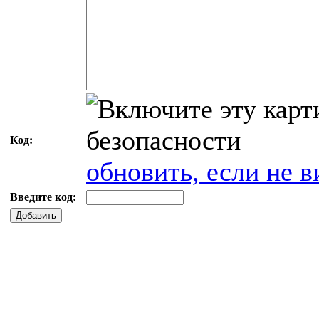
Код:
обновить, если не в
Введите код:
Добавить