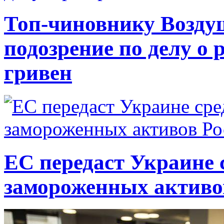
Топ-чиновнику Возду
подозрение по делу о 
гривен
ЕС передаст Украине с
замороженных активо