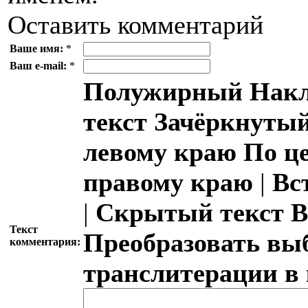
Оставить комментарий
Ваше имя:
*
Ваш e-mail:
*
Полужирный
Накл
текст
Зачёркнутый
левому краю
По ц
правому краю
|
Вс
|
Скрытый текст
В
Текст
Преобразовать вы
комментария:
транслитерации в