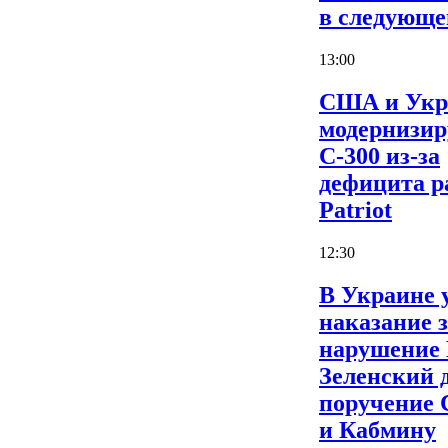
в следующе
13:00
США и Укр
модернизи
С-300 из-за
дефицита р
Patriot
12:30
В Украине 
наказание 
нарушение
Зеленский 
поручение
и Кабмину