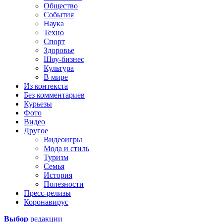
Общество
События
Наука
Техно
Спорт
Здоровье
Шоу-бизнес
Культура
В мире
Из контекста
Без комментариев
Курьезы
Фото
Видео
Другое
Видеоигры
Мода и стиль
Туризм
Семья
История
Полезности
Пресс-релизы
Коронавирус
Выбор
редакции