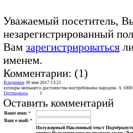
Уважаемый посетитель, Вы
незарегистрированный пол
Вам
зарегистрироваться
ли
именем.
Комментарии: (1)
Владимир
30 мая 2017 13:21
купюры меньшего достоинства востребованы народом. А 1000 
Цитировать
1
Оставить комментарий
Ваше имя:
*
Ваш e-mail:
*
Полужирный
Наклонный текст
Подчёркнут
центру
Выравнивание по правому краю
|
Вс