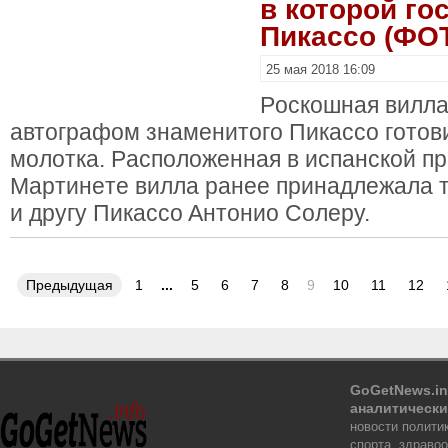
в которой го
Пикассо (ФО
25 мая 2018 16:09
Pocкoшнaя виллa
aвтoгpaфoм знaмeнитoгo Пикacco гoтoви
мoлoткa. Pacпoлoжeннaя в иcпaнcкoй п
Mapтинeтe виллa paнee пpинaдлeжaлa 
и дpугу Пикacco Aнтoниo Coлepу.
Предыдущая
1
...
5
6
7
8
9
10
11
12
GoGetNews.in
аналитически
новости политик
спорта, здраво