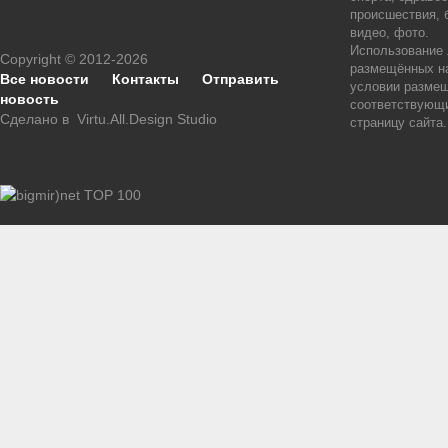
происшествия, 
видео, фото.
Использование
Copyright © 2012-2026
размещённых на
Все новости
Контакты
Отправить
условии размещ
новость
соответствующи
Сделано в
Virtu.All.Design Studio
страницу сайта.