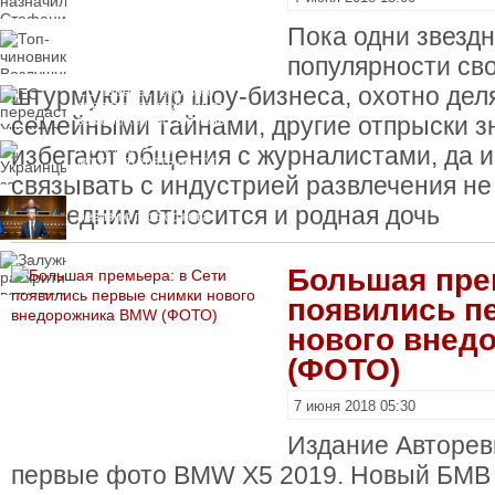
пресечения
Пока одни звездн
Топ-чиновнику
Воздушных сил
популярности св
вручили подозрение по
делу о растрате более
штурмуют мир шоу-бизнеса, охотно деля
ЕС передаст Украине
1 млрд гривен
средства от доходов от
семейными тайнами, другие отпрыски 
замороженных активов
России
Украинцы за рубежом
избегают общения с журналистами, да 
могут потерять доступ
к госжилью и выплатам
связывать с индустрией развлечения не
Корецкий анонсировал
последним относится и родная дочь
ревизию госбюджета
Залужный
Большая пре
раскритиковал
вступление Украины в
НАТО и предлагает
появились п
другие варианты
нового внед
(ФОТО)
7 июня 2018 05:30
Издание Авторев
первые фото BMW X5 2019. Новый БМВ