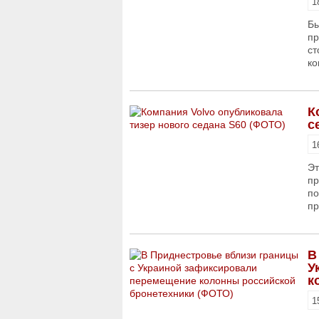
1
Бы
пр
ст
ко
К
с
1
Эт
пр
по
пр
В
У
к
1