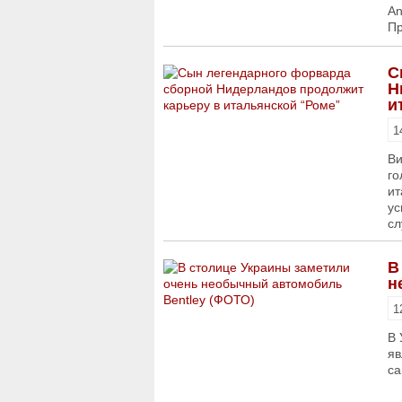
An
Пр
С
Н
и
1
Ви
го
ит
ус
сл
В
н
1
В 
яв
са