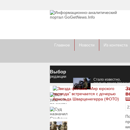
Главное
Новости
Из контекста
Выбор
редакции
Стало известно,
сколько денег Украин
получит от НАТО в эт
З
и в следующем году
в
ВСУ ударили по месту
хранения и запуска
Ш
дронов в Крыму и
вражеской РЛС
2
Суд назначил
Стефанишиной меру
пресечения
По
пр
Топ-чиновнику
ки
Воздушных сил