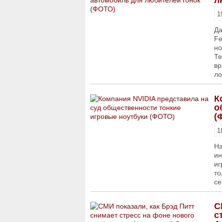
л
1
Да
Fe
но
Те
вр
ло
К
о
(
1
На
ин
иг
то
се
С
с