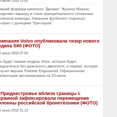
8 июня 2018 13:00
вший форвард киевского “Динамо” Жуниор Мораэс
одолжит карьеру в стане принципиального соперника
оличной команды. Накануне футболист подписал
нтракт с донецким “Шахтером”.
омпания Volvo опубликовала тизер нового
едана S60 (ФОТО)
6 июня 2018 07:00
о будет первая модель Volvo, которая будет
едлагаться без дизельного двигателя, и первая, которая
лучит версию Polestar Engineered. Официальная
езентация запланирована на 20 июня.
 Приднестровье вблизи границы с
краиной зафиксировали перемещение
олонны российской бронетехники (ФОТО)
5 июня 2018 21:23