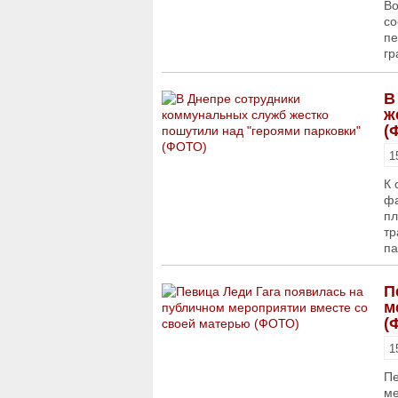
Во
со
пе
гр
В
ж
(
1
К 
фа
пл
тр
па
П
м
(
1
Пе
ме