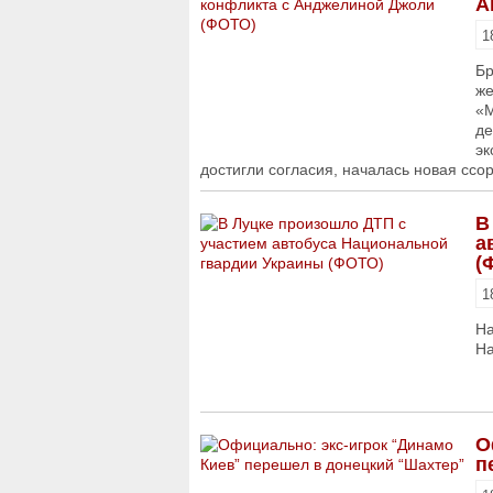
А
1
Бр
же
«М
де
эк
достигли согласия, началась новая ссор
В
а
(
1
На
На
О
п