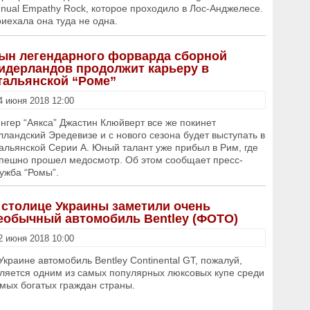
nual Empathy Rock, которое проходило в Лос-Анджелесе.
иехала она туда не одна.
ын легендарного форварда сборной
идерландов продолжит карьеру в
тальянской “Роме”
4 июня 2018 12:00
нгер “Аякса” Джастин Клюйверт все же покинет
лландский Эредевизе и с нового сезона будет выступать в
альянской Серии А. Юный талант уже прибыл в Рим, где
пешно прошел медосмотр. Об этом сообщает пресс-
ужба “Ромы”.
 столице Украины заметили очень
еобычный автомобиль Bentley (ФОТО)
2 июня 2018 10:00
Украине автомобиль Bentley Continental GT, пожалуй,
ляется одним из самых популярных люксовых купе среди
мых богатых граждан страны.