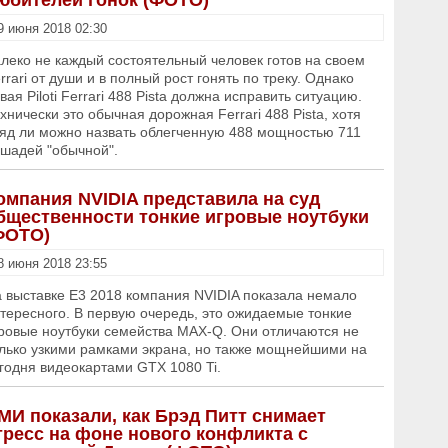
юбителей гонок (ФОТО)
9 июня 2018 02:30
леко не каждый состоятельный человек готов на своем
rrari от души и в полный рост гонять по треку. Однако
вая Piloti Ferrari 488 Pista должна исправить ситуацию.
хнически это обычная дорожная Ferrari 488 Pista, хотя
яд ли можно назвать облегченную 488 мощностью 711
шадей "обычной".
омпания NVIDIA представила на суд
бщественности тонкие игровые ноутбуки
ФОТО)
8 июня 2018 23:55
 выставке E3 2018 компания NVIDIA показала немало
тересного. В первую очередь, это ожидаемые тонкие
ровые ноутбуки семейства MAX-Q. Они отличаются не
лько узкими рамками экрана, но также мощнейшими на
годня видеокартами GTX 1080 Ti.
МИ показали, как Брэд Питт снимает
тресс на фоне нового конфликта с