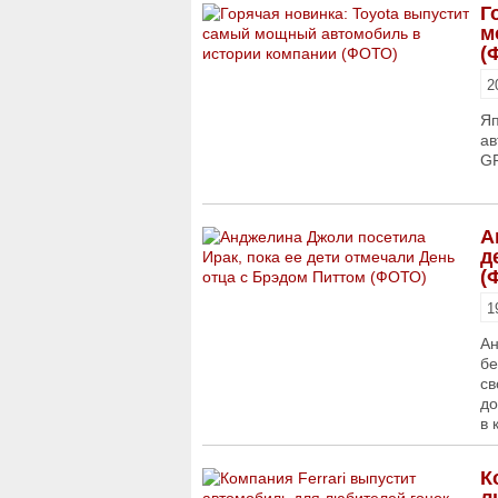
Г
м
(
2
Яп
ав
GR
А
д
(
1
Ан
бе
св
до
в 
К