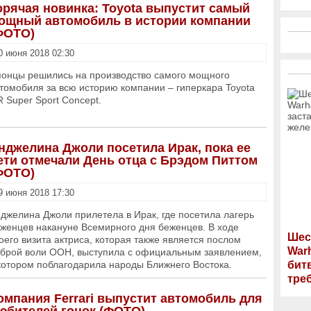
орячая новинка: Toyota выпустит самый
ощный автомобиль в истории компании
ФОТО)
0 июня 2018 02:30
онцы решились на производство самого мощного
томобиля за всю историю компании – гиперкара Toyota
 Super Sport Concept.
нджелина Джоли посетила Ирак, пока ее
ети отмечали День отца с Брэдом Питтом
ФОТО)
9 июня 2018 17:30
джелина Джоли прилетела в Ирак, где посетила лагерь
женцев накануне Всемирного дня беженцев. В ходе
Шес
оего визита актриса, которая также является послом
War
брой воли ООН, выступила с официальным заявлением,
котором поблагодарила народы Ближнего Востока.
бит
тре
омпания Ferrari выпустит автомобиль для