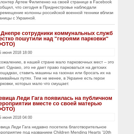
лонтер Артем Филипенко на своей странице в Facebook
общил, что сегодня в Приднестровье наблюдали
ремещение колонны российской военной техники вблизи
аницы с Украиной.
 Днепре сотрудники коммунальных служб
естко пошутили над "героями парковки"
ФОТО)
5 июня 2018 18:00
сожалению, в нашей стране мало парковочных мест – это
кт. Однако, это не дает право парковаться на детских
ощадках, ставить машины на газонах или бросать их на
амвайных путях. Тем не менее, в Украине есть герои
рковки, которых мало что смущает.
евица Леди Гага появилась на публичном
ероприятии вместе со своей матерью
ФОТО)
5 июня 2018 04:00
вица Леди Гага недавно посетила благотворительное
роприятие под названием Children Mending Hearts '10th