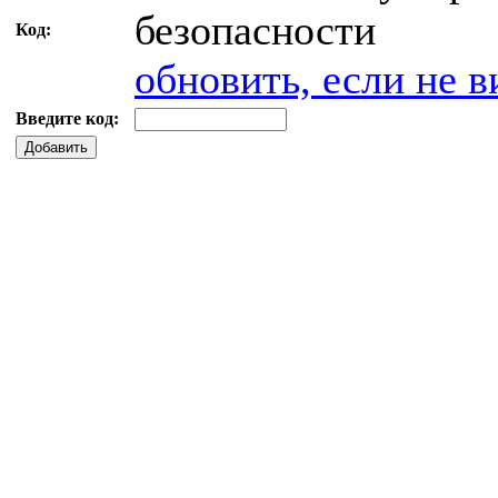
Код:
обновить, если не в
Введите код:
Добавить