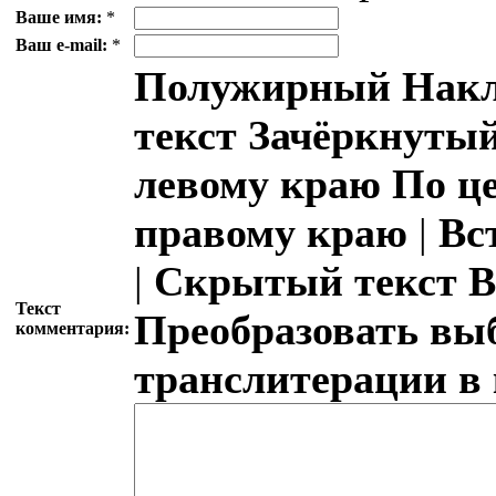
Ваше имя:
*
Ваш e-mail:
*
Полужирный
Накл
текст
Зачёркнутый
левому краю
По ц
правому краю
|
Вс
|
Скрытый текст
В
Текст
Преобразовать вы
комментария:
транслитерации в