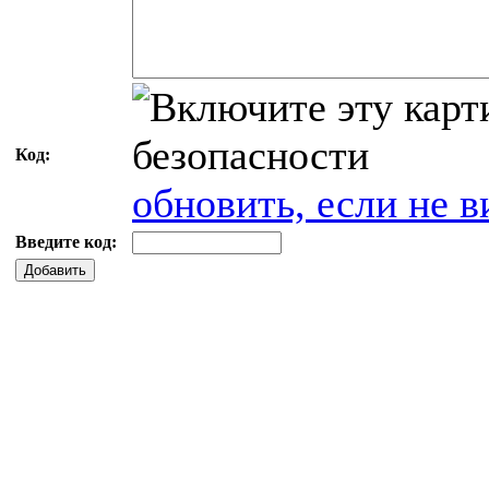
Код:
обновить, если не в
Введите код:
Добавить