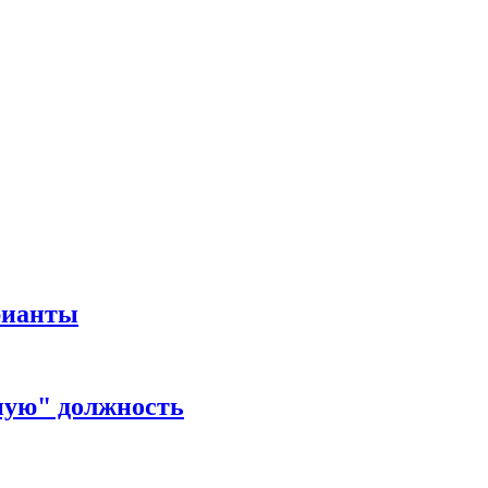
рианты
ную" должность