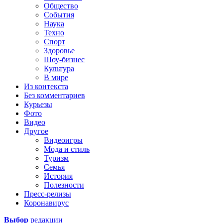
Общество
События
Наука
Техно
Спорт
Здоровье
Шоу-бизнес
Культура
В мире
Из контекста
Без комментариев
Курьезы
Фото
Видео
Другое
Видеоигры
Мода и стиль
Туризм
Семья
История
Полезности
Пресс-релизы
Коронавирус
Выбор
редакции