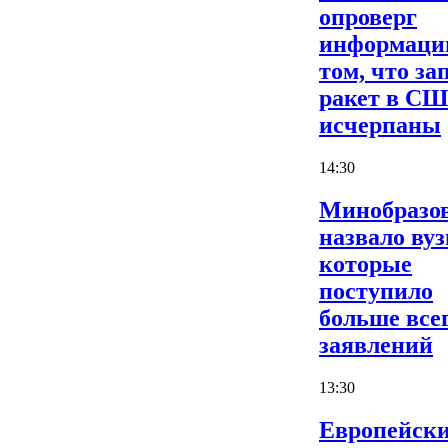
опроверг
информаци
том, что за
ракет в С
исчерпаны
14:30
Минобразо
назвало вуз
которые
поступило
больше все
заявлений
13:30
Европейски