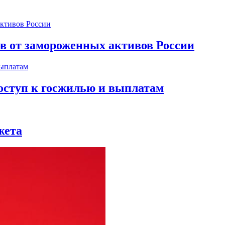
ов от замороженных активов России
оступ к госжилью и выплатам
жета