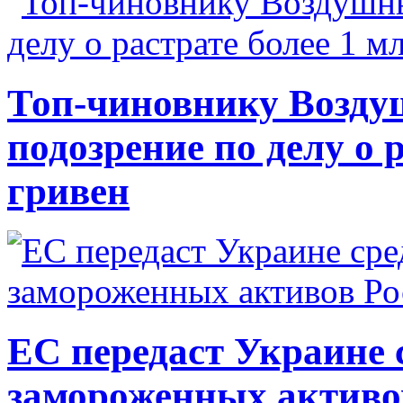
Топ-чиновнику Возду
подозрение по делу о 
гривен
ЕС передаст Украине с
замороженных активо