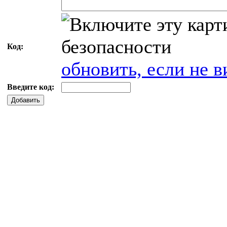
Код:
обновить, если не в
Введите код:
Добавить