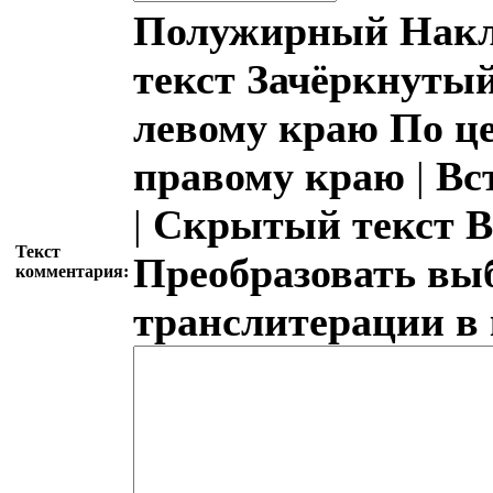
Полужирный
Накл
текст
Зачёркнутый
левому краю
По ц
правому краю
|
Вс
|
Скрытый текст
В
Текст
Преобразовать вы
комментария:
транслитерации в