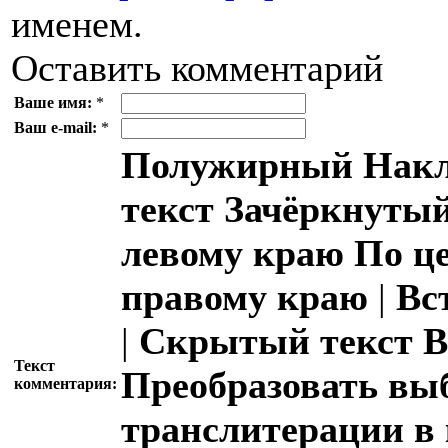
именем.
Оставить комментарий
Ваше имя:
*
Ваш e-mail:
*
Полужирный
Накл
текст
Зачёркнутый
левому краю
По ц
правому краю
|
Вс
|
Скрытый текст
В
Текст
Преобразовать вы
комментария:
транслитерации в