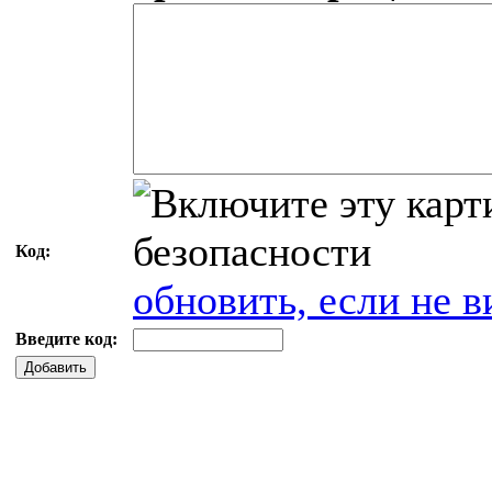
Код:
обновить, если не в
Введите код:
Добавить