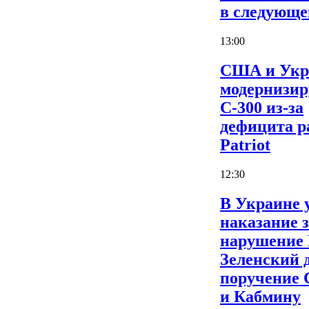
в следующе
13:00
США и Укр
модернизи
С-300 из-за
дефицита р
Patriot
12:30
В Украине 
наказание 
нарушение
Зеленский 
поручение
и Кабмину