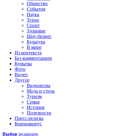
Общество
События
Наука
Техно
Спорт
Здоровье
Шоу-бизнес
Культура
В мире
Из контекста
Без комментариев
Курьезы
Фото
Видео
Другое
Видеоигры
Мода и стиль
Туризм
Семья
История
Полезности
Пресс-релизы
Коронавирус
Выбор
редакции