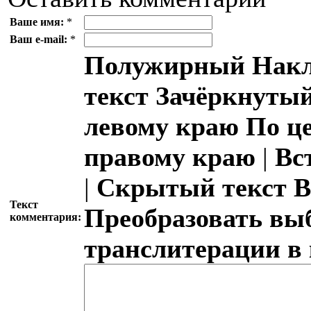
Ваше имя:
*
Ваш e-mail:
*
Полужирный
Накл
текст
Зачёркнутый
левому краю
По ц
правому краю
|
Вс
|
Скрытый текст
В
Текст
Преобразовать вы
комментария:
транслитерации в