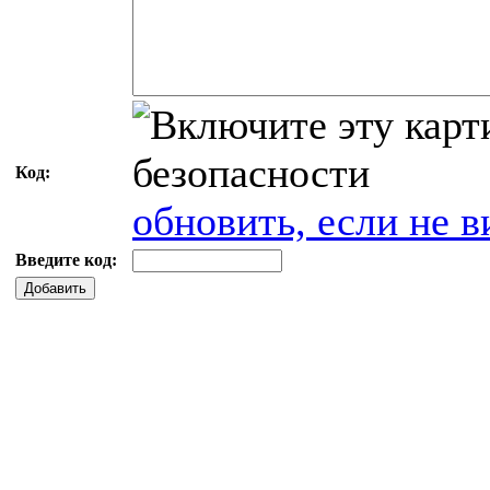
Код:
обновить, если не в
Введите код:
Добавить