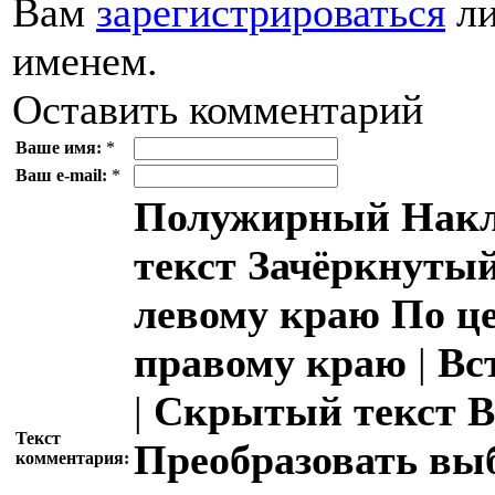
Вам
зарегистрироваться
ли
именем.
Оставить комментарий
Ваше имя:
*
Ваш e-mail:
*
Полужирный
Накл
текст
Зачёркнутый
левому краю
По ц
правому краю
|
Вс
|
Скрытый текст
В
Текст
Преобразовать вы
комментария: