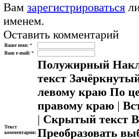
Вам
зарегистрироваться
ли
именем.
Оставить комментарий
Ваше имя:
*
Ваш e-mail:
*
Полужирный
Накл
текст
Зачёркнутый
левому краю
По ц
правому краю
|
Вс
|
Скрытый текст
В
Текст
Преобразовать вы
комментария: