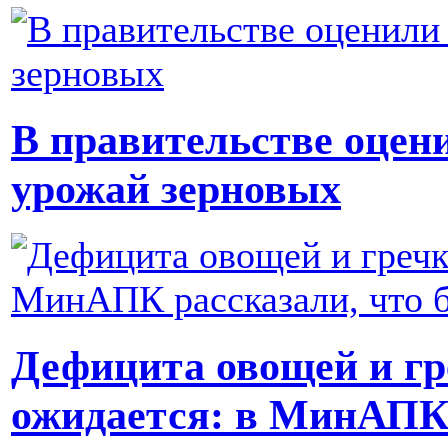
В правительстве оцен
урожай зерновых
Дефицита овощей и гре
ожидается: в МинАПК р