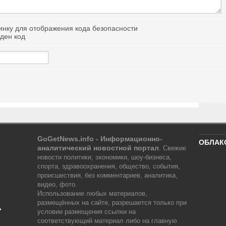
иден код
GoGetNews.info - Информационно-
ОБЛАК
аналитический новостной портал
.
Свежие
новости политики, экономики, шоу-бизнеса,
спорта, здравоохранения, общество, события,
происшествия, без комментариев, аналитика,
видео, фото.
Использование любых материалов,
размещённых на сайте, разрешается только при
ь
условии размещения ссылки на
соответствующий материал либо на главную