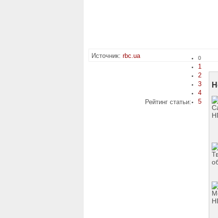
Источник:
rbc.ua
0
1
2
3
Н
4
5
Рейтинг статьи: