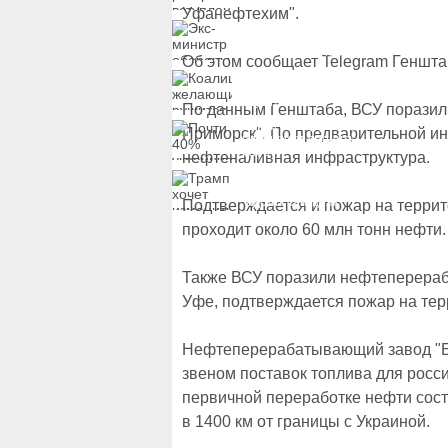
вступление Украины в
Уфанефтехим".
НАТО и предлагает
Экс-министр обороны
другие варианты
и бывший секретарь
СНБО Умеров получил
Об этом сообщает Telegram Геншта
новую "вкусную"
Коалиция желающих
должность
рушится из-за ухода
двух главных
По данным Генштаба, ВСУ поразил
сторонников Украины
Почти 40% украинцев
Приморск". По предварительной ин
планируют сменить
работу
нефтеналивная инфраструктура.
Трамп хочет изменить
законопроект об
"адских санкциях"
Подтверждается и пожар на террит
против России
проходит около 60 млн тонн нефти.
Также ВСУ поразили нефтеперера
Уфе, подтверждается пожар на тер
Нефтеперерабатывающий завод "
звеном поставок топлива для росс
первичной переработке нефти сост
в 1400 км от границы с Украиной.