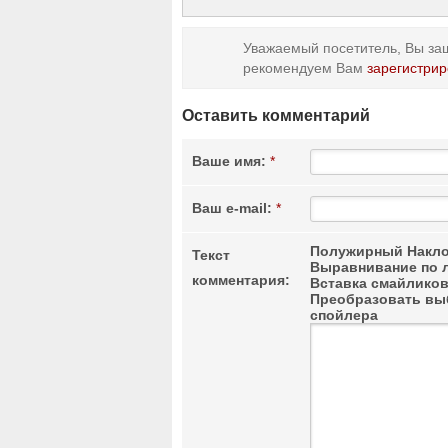
Уважаемый посетитель, Вы заш
рекомендуем Вам
зарегистрир
Оставить комментарий
Ваше имя:
*
Ваш e-mail:
*
Полужирный
Накло
Текст
Выравнивание по 
комментария:
Вставка смайлико
Преобразовать выб
спойлера