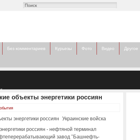
Без комментариев
Курьезы
Фото
Видео
Другое
от
ов
кие объекты энергетики россиян
события
Украинские войска
 энергетики россиян - нефтяной терминал
нефтеперерабатывающий завод "Башнефть-