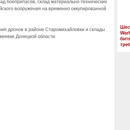
лад боеприпасов, склад материально-технических
ийского вооружения на временно оккупированной
Шес
ния дронов в районе Старомихайловки и склады
War
кеевке Донецкой области.
бит
тре