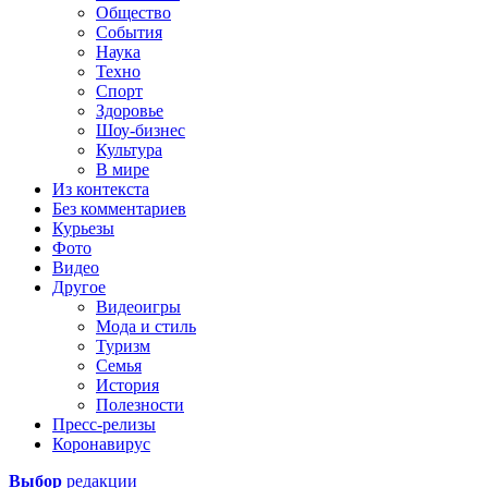
Общество
События
Наука
Техно
Спорт
Здоровье
Шоу-бизнес
Культура
В мире
Из контекста
Без комментариев
Курьезы
Фото
Видео
Другое
Видеоигры
Мода и стиль
Туризм
Семья
История
Полезности
Пресс-релизы
Коронавирус
Выбор
редакции