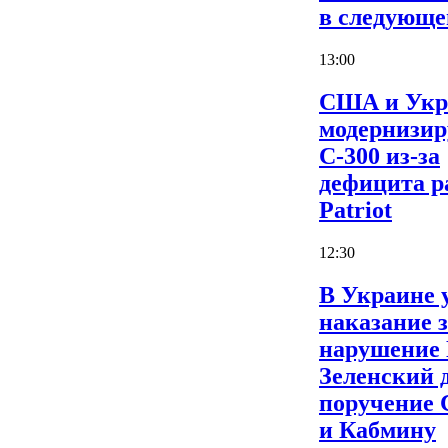
в следующе
13:00
США и Укр
модернизи
С-300 из-за
дефицита р
Patriot
12:30
В Украине 
наказание 
нарушение
Зеленский 
поручение
и Кабмину