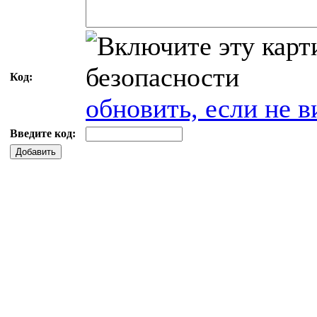
Код:
обновить, если не в
Введите код:
Добавить