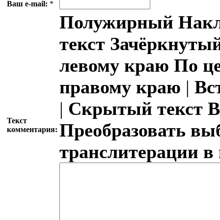
Ваш e-mail:
*
Полужирный
Накл
текст
Зачёркнутый
левому краю
По ц
правому краю
|
Вс
|
Скрытый текст
В
Текст
Преобразовать вы
комментария:
транслитерации в