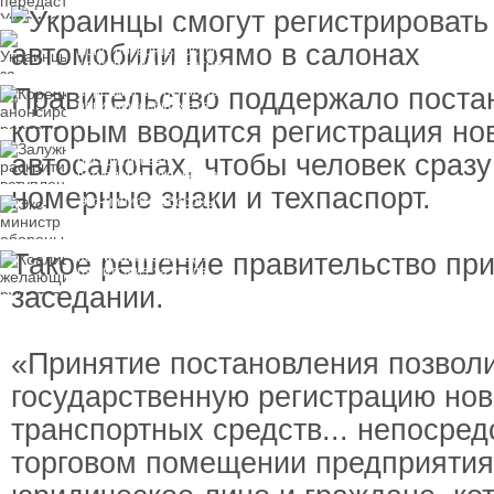
замороженных активов
России
Украинцы за рубежом
могут потерять доступ
к госжилью и выплатам
Правительство поддержало поста
Корецкий анонсировал
ревизию госбюджета
которым вводится регистрация но
Залужный
автосалонах, чтобы человек сразу
раскритиковал
вступление Украины в
номерные знаки и техпаспорт.
НАТО и предлагает
Экс-министр обороны
другие варианты
и бывший секретарь
СНБО Умеров получил
новую "вкусную"
Такое решение правительство пр
Коалиция желающих
должность
рушится из-за ухода
двух главных
заседании.
сторонников Украины
«Принятие постановления позвол
государственную регистрацию но
транспортных средств... непосред
торговом помещении предприятия.