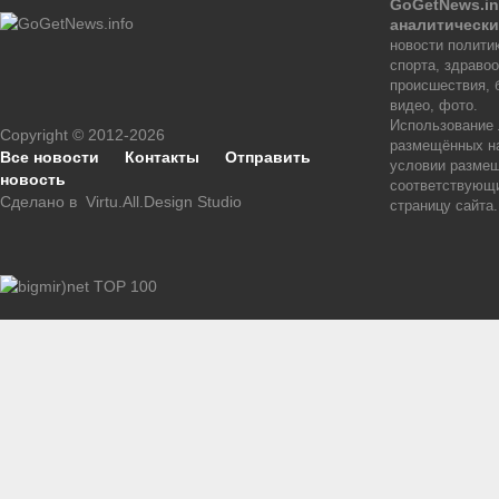
GoGetNews.in
аналитически
новости политик
спорта, здраво
происшествия, 
видео, фото.
Использование
Copyright © 2012-2026
размещённых на
Все новости
Контакты
Отправить
условии размещ
новость
соответствующи
Сделано в
Virtu.All.Design Studio
страницу сайта.