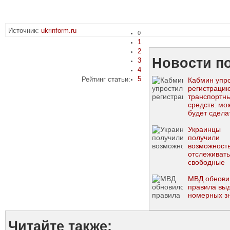
Источник:
ukrinform.ru
0
1
2
Новости по
3
4
5
Рейтинг статьи:
Кабмин упр
регистраци
транспортн
средств: мо
будет сдела
электронно
форме
Украинцы
получили
возможност
отслеживать
свободные
номерные з
для авто
МВД обнови
правила вы
номерных з
Читайте также: