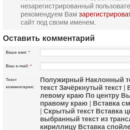
незарегистрированный пользоват
рекомендуем Вам
зарегистрирова
сайт под своим именем.
Оставить комментарий
Ваше имя:
*
Ваш e-mail:
*
Полужирный
Наклонный т
Текст
текст
Зачёркнутый текст
|
комментария:
левому краю
По центру
Вы
правому краю
|
Вставка с
|
Скрытый текст
Вставка ц
выбранный текст из транс
кириллицу
Вставка спойл