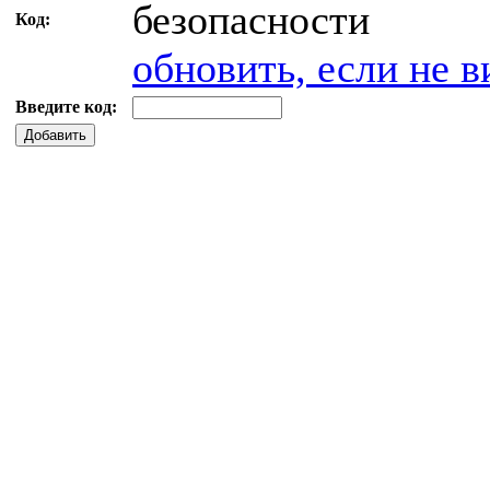
Код:
обновить, если не в
Введите код:
Добавить