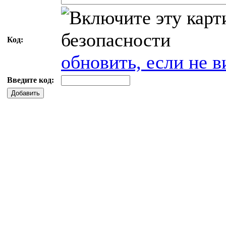
Код:
обновить, если не в
Введите код:
Добавить