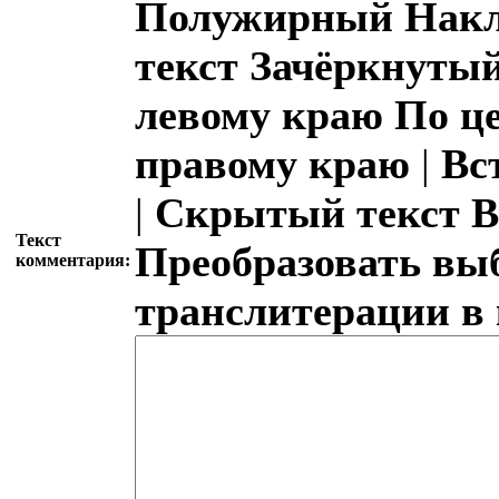
Полужирный
Накл
текст
Зачёркнутый
левому краю
По ц
правому краю
|
Вс
|
Скрытый текст
В
Текст
Преобразовать вы
комментария:
транслитерации в