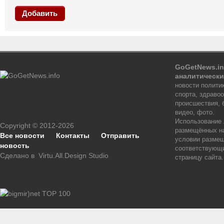
Добавить
GoGetNews.in
аналитически
новости политик
спорта, здраво
происшествия, 
видео, фото.
Использование
Copyright © 2012-2026
размещённых на
Все новости
Контакты
Отправить
условии размещ
новость
соответствующи
Сделано в
Virtu.All.Design Studio
страницу сайта.