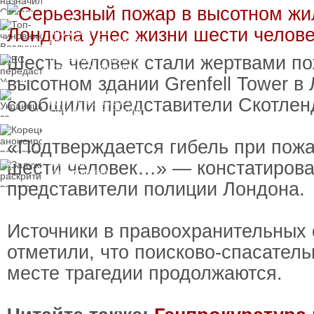
пресечения
Топ-чиновнику
Воздушных сил
вручили подозрение по
делу о растрате более
Шесть человек стали жертвами по
ЕС передаст Украине
1 млрд гривен
средства от доходов от
замороженных активов
высотном здании Grenfell Tower в
России
Украинцы за рубежом
сообщили представители Скотлен
могут потерять доступ
к госжилью и выплатам
Корецкий анонсировал
ревизию госбюджета
«Подтверждается гибель при пож
шести человек…» — констатиров
Залужный
раскритиковал
вступление Украины в
представители полиции Лондона.
НАТО и предлагает
другие варианты
Источники в правоохранительных 
отметили, что поисково-спасател
месте трагедии продолжаются.