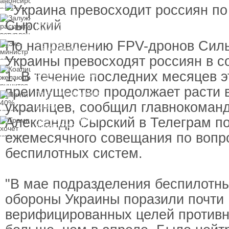
Залужный
раскритиковал
вступление Украины в
НАТО и предлагает
По направлению FPV-дронов Сил
Экс-министр обороны
другие варианты
и бывший секретарь
СНБО Умеров получил
Украины превосходят россиян в с
новую "вкусную"
Коалиция желающих
должность
1. В течение последних месяцев э
рушится из-за ухода
двух главных
преимущество продолжает расти в
сторонников Украины
Почти 40% украинцев
планируют сменить
украинцев, сообщил главнокома
работу
Александр Сырский в Телеграм по
Трамп хочет изменить
законопроект об
"адских санкциях"
ежемесячного совещания по вопр
против России
беспилотных систем.
"В мае подразделения беспилотн
обороны Украины поразили почти 
верифицированных целей противн