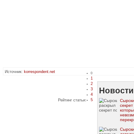
Источник:
korrespondent.net
0
1
2
Новости
3
4
5
Рейтинг статьи:
Сырски
секрет
которы
невоз
перекр
мобил
Сырски