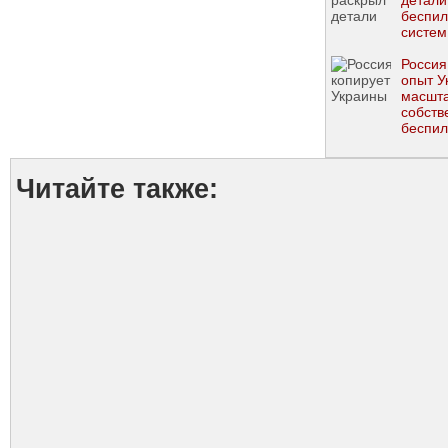
детали
беспил
систем
Россия
опыт У
масшт
собств
беспи
подраз
Сырск
Читайте также: