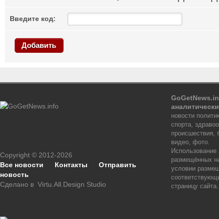
Введите код:
Добавить
GoGetNews.in
аналитически
новости политик
спорта, здраво
происшествия, 
видео, фото.
Использование
Copyright © 2012-2026
размещённых на
Все новости
Контакты
Отправить
условии размещ
новость
соответствующи
Сделано в
Virtu.All.Design Studio
страницу сайта.