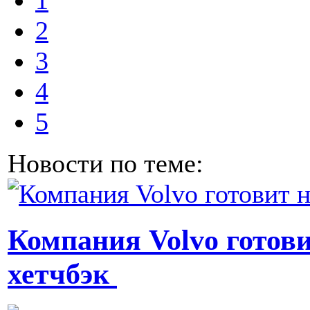
1
2
3
4
5
Новости по теме:
Компания Volvo готов
хетчбэк