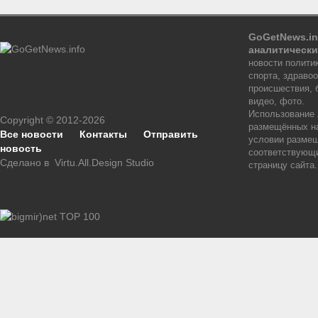
GoGetNews.in
аналитически
новости политик
спорта, здраво
происшествия, 
видео, фото.
Использование
Copyright © 2012-2026
размещённых на
Все новости
Контакты
Отправить
условии размещ
новость
соответствующи
Сделано в
Virtu.All.Design Studio
страницу сайта.