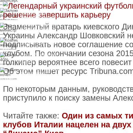
Залужный
раскритиковал
вступление Украины в
НАТО и предлагает
Знаменитый вратарь киевского Ди
Экс-министр обороны
другие варианты
и бывший секретарь
СНБО Умеров получил
Украины Александр Шовковский н
новую "вкусную"
Коалиция желающих
должность
подписывать новое соглашение с
рушится из-за ухода
двух главных
клубом. По окончании сезона 2015
сторонников Украины
Почти 40% украинцев
планируют сменить
голкипер вероятнее всего повесит 
работу
Об этом пишет ресурс Tribuna.com
Трамп хочет изменить
законопроект об
"адских санкциях"
против России
По некоторым данным, руководст
приступило к поиску замены Алек
Читайте также:
Один из самых т
клубов Италии нацелен на двух