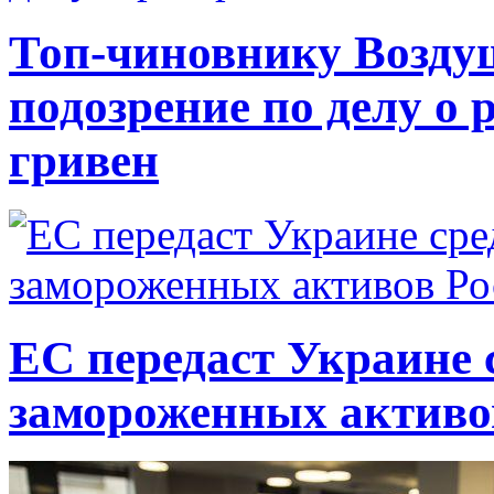
Топ-чиновнику Возду
подозрение по делу о 
гривен
ЕС передаст Украине с
замороженных активо