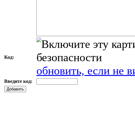
Код:
обновить, если не в
Введите код:
Добавить