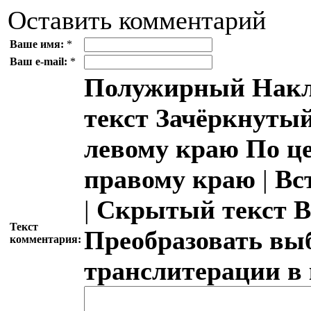
Оставить комментарий
Ваше имя:
*
Ваш e-mail:
*
Полужирный
Накл
текст
Зачёркнутый
левому краю
По ц
правому краю
|
Вс
|
Скрытый текст
В
Текст
Преобразовать вы
комментария:
транслитерации в