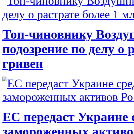
Топ-чиновнику Возду
подозрение по делу о 
гривен
ЕС передаст Украине с
замороженных активо