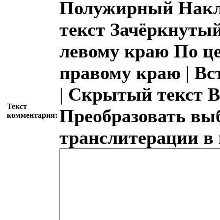
Полужирный
Накл
текст
Зачёркнутый
левому краю
По ц
правому краю
|
Вс
|
Скрытый текст
В
Текст
Преобразовать вы
комментария:
транслитерации в