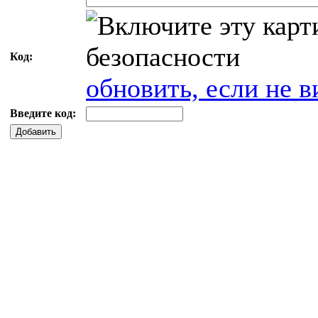
Код:
обновить, если не в
Введите код:
Добавить