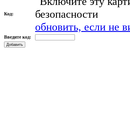
Код:
обновить, если не в
Введите код:
Добавить