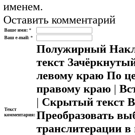
именем.
Оставить комментарий
Ваше имя:
*
Ваш e-mail:
*
Полужирный
Накл
текст
Зачёркнутый
левому краю
По ц
правому краю
|
Вс
|
Скрытый текст
В
Текст
Преобразовать вы
комментария:
транслитерации в