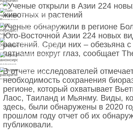
пресечения
Топ-чиновнику
Воздушных сил
вручили подозрение по
делу о растрате более
Ученые обнаружили в регионе Бо
ЕС передаст Украине
1 млрд гривен
средства от доходов от
замороженных активов
Юго-Восточной Азии 224 новых ви
России
Украинцы за рубежом
растений. Среди них – обезьяна 
могут потерять доступ
к госжилью и выплатам
пятнами вокруг глаз, сообщает Th
Корецкий анонсировал
ревизию госбюджета
В отчете исследователей отмечае
Залужный
раскритиковал
вступление Украины в
необходимость сохранения биора
НАТО и предлагает
другие варианты
регионе, который охватывает Вье
Лаос, Таиланд и Мьянму. Виды, к
здесь, были обнаружены в 2020 го
прошлом году отчет об их обнару
публиковали.