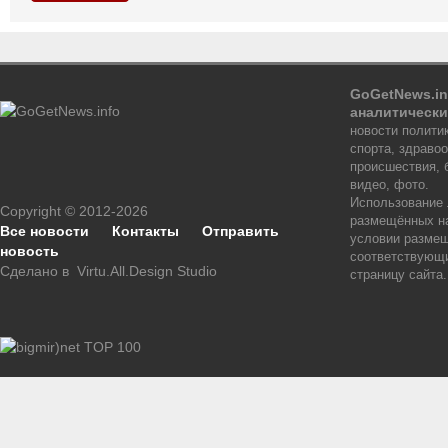
GoGetNews.in
аналитически
новости политик
спорта, здраво
происшествия, 
видео, фото.
Использование
Copyright © 2012-2026
размещённых на
Все новости
Контакты
Отправить
условии размещ
новость
соответствующи
Сделано в
Virtu.All.Design Studio
страницу сайта.