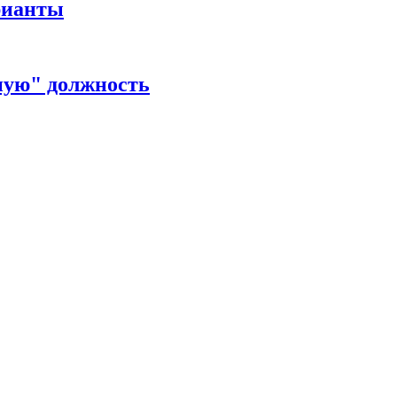
рианты
ную" должность