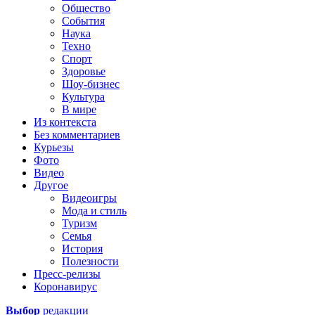
Общество
События
Наука
Техно
Спорт
Здоровье
Шоу-бизнес
Культура
В мире
Из контекста
Без комментариев
Курьезы
Фото
Видео
Другое
Видеоигры
Мода и стиль
Туризм
Семья
История
Полезности
Пресс-релизы
Коронавирус
Выбор
редакции