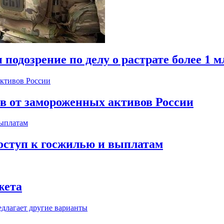
одозрение по делу о растрате более 1 м
ов от замороженных активов России
оступ к госжилью и выплатам
жета