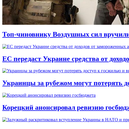
Топ-чиновнику Воздушных сил вручили п
ЕС передаст Украине средства от доход
Украинцы за рубежом могут потерять д
Корецкий анонсировал ревизию госбюд