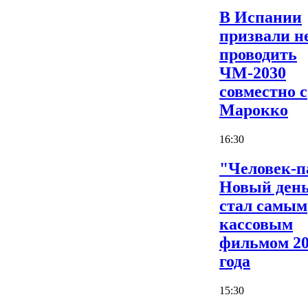
В Испании
призвали н
проводить
ЧМ-2030
совместно с
Марокко
16:30
"Человек-п
Новый ден
стал самым
кассовым
фильмом 2
года
15:30