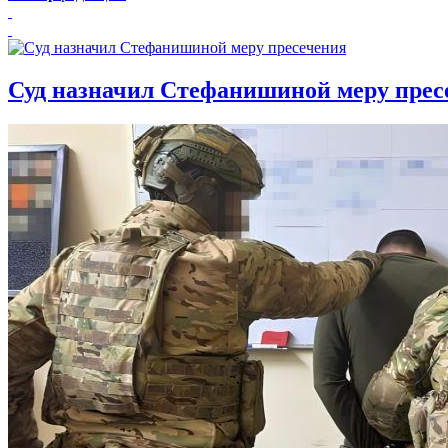
Суд назначил Стефанишиной меру прес