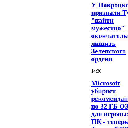
У Навроцк
призвали Т
"найти
мужество"
окончатель
лишить
Зеленского
ордена
14:30
Microsoft
убирает
рекоменда
по 32 ГБ О
для игровы
ПК - теперь