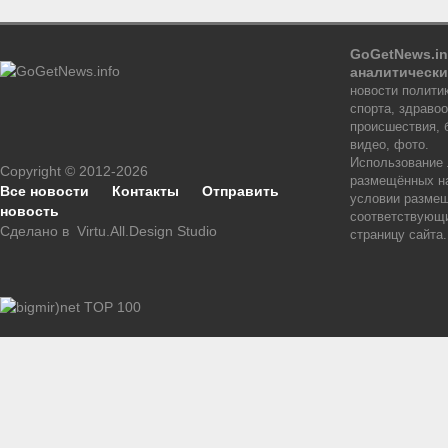
GoGetNews.in
аналитически
новости политик
спорта, здраво
происшествия, 
видео, фото.
Использование
Copyright © 2012-2026
размещённых на
Все новости
Контакты
Отправить
условии размещ
новость
соответствующи
Сделано в
Virtu.All.Design Studio
страницу сайта.