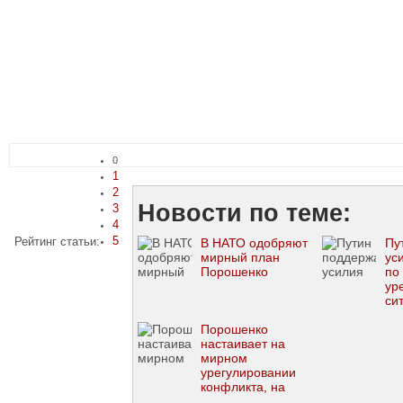
0
1
2
Новости по теме:
3
4
5
Рейтинг статьи:
В НАТО одобряют
Пу
мирный план
ус
Порошенко
по
ур
си
До
Порошенко
настаивает на
мирном
урегулировании
конфликта, на
Востоке