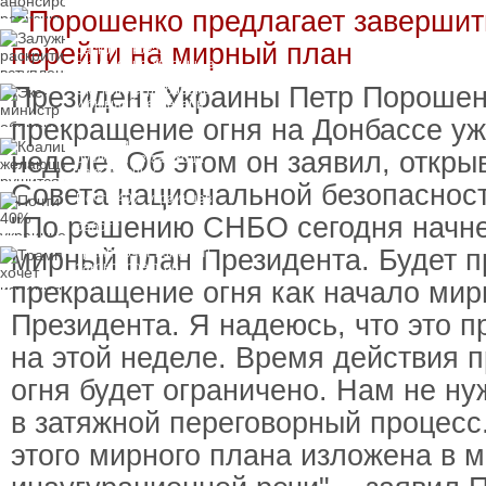
Залужный
раскритиковал
вступление Украины в
НАТО и предлагает
Президент Украины Петр Порошен
Экс-министр обороны
другие варианты
и бывший секретарь
СНБО Умеров получил
прекращение огня на Донбассе уж
новую "вкусную"
Коалиция желающих
должность
неделе. Об этом он заявил, откры
рушится из-за ухода
двух главных
Совета национальной безопасност
сторонников Украины
Почти 40% украинцев
планируют сменить
"По решению СНБО сегодня начне
работу
мирный план Президента. Будет 
Трамп хочет изменить
законопроект об
"адских санкциях"
прекращение огня как начало мир
против России
Президента. Я надеюсь, что это п
на этой неделе. Время действия 
огня будет ограничено. Нам не ну
в затяжной переговорный процесс
этого мирного плана изложена в 