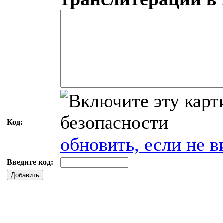
Код:
обновить, если не в
Введите код:
Добавить