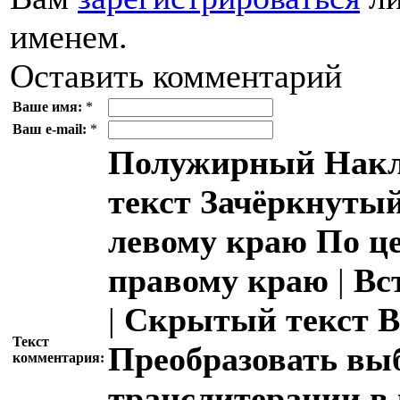
именем.
Оставить комментарий
Ваше имя:
*
Ваш e-mail:
*
Полужирный
Накл
текст
Зачёркнутый
левому краю
По ц
правому краю
|
Вс
|
Скрытый текст
В
Текст
Преобразовать вы
комментария:
транслитерации в