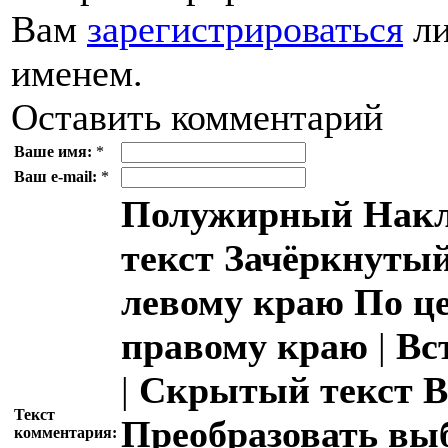
Вам
зарегистрироваться
ли
именем.
Оставить комментарий
Ваше имя:
*
Ваш e-mail:
*
Полужирный
Накл
текст
Зачёркнутый
левому краю
По ц
правому краю
|
Вс
|
Скрытый текст
В
Текст
Преобразовать вы
комментария: