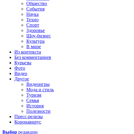
Общество
События
Наука
Техно
Спорт
Здоровье
Шоу-бизнес
Культура
В мире
Из контекста
Без комментариев
Курьезы
Фото
Видео
Другое
Видеоигры
Мода и стиль
Туризм
Семья
История
Полезности
Пресс-релизы
Коронавирус
Выбор
редакции