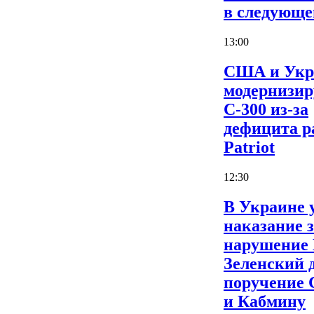
в следующе
13:00
США и Укр
модернизи
С-300 из-за
дефицита р
Patriot
12:30
В Украине 
наказание 
нарушение
Зеленский 
поручение
и Кабмину