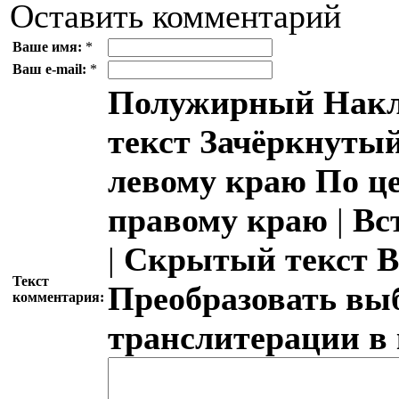
Оставить комментарий
Ваше имя:
*
Ваш e-mail:
*
Полужирный
Накл
текст
Зачёркнутый
левому краю
По ц
правому краю
|
Вс
|
Скрытый текст
В
Текст
Преобразовать вы
комментария:
транслитерации в