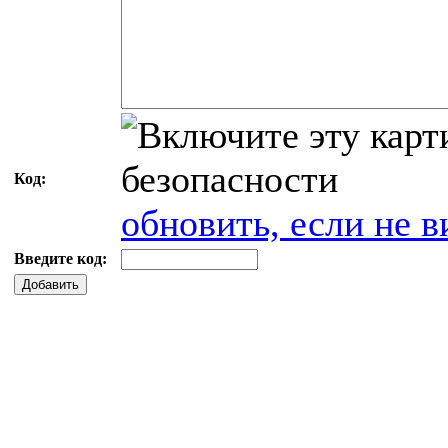
Код:
обновить, если не в
Введите код:
Добавить