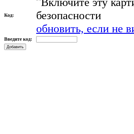
Код:
обновить, если не в
Введите код:
Добавить