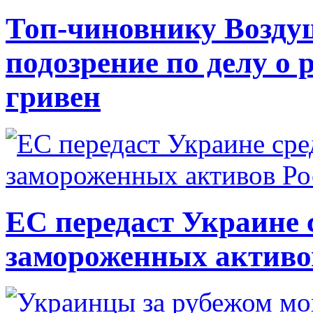
Топ-чиновнику Возду
подозрение по делу о 
гривен
ЕС передаст Украине с
замороженных активо