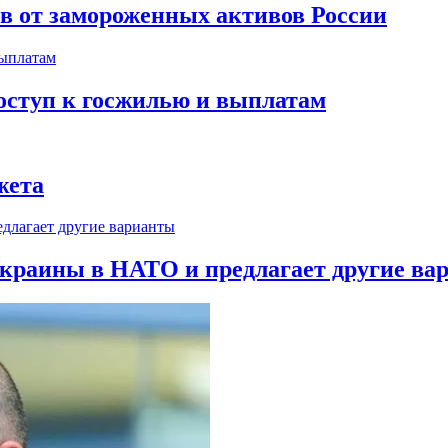
ов от замороженных активов России
оступ к госжилью и выплатам
жета
краины в НАТО и предлагает другие ва