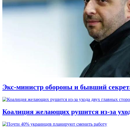
Экс-министр обороны и бывший секре
Коалиция желающих рушится из-за ухо