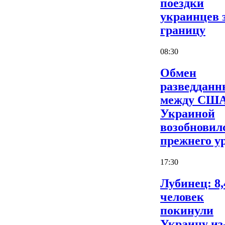
поездки
украинцев 
границу
08:30
Обмен
разведдан
между США
Украиной
возобновил
прежнего у
17:30
Лубинец: 8,
человек
покинули
Украину из