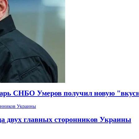
тарь СНБО Умеров получил новую "вкус
да двух главных сторонников Украины