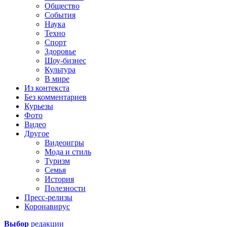
Общество
События
Наука
Техно
Спорт
Здоровье
Шоу-бизнес
Культура
В мире
Из контекста
Без комментариев
Курьезы
Фото
Видео
Другое
Видеоигры
Мода и стиль
Туризм
Семья
История
Полезности
Пресс-релизы
Коронавирус
Выбор
редакции