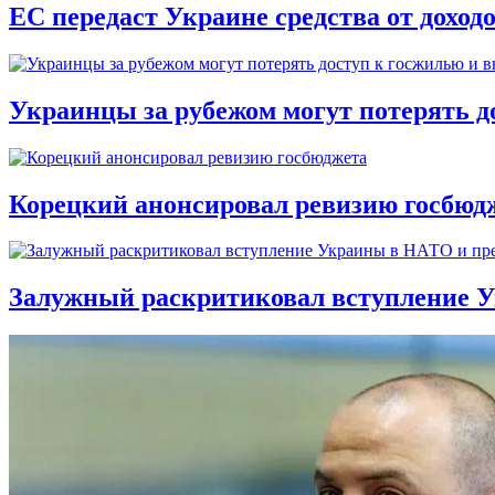
ЕС передаст Украине средства от доход
Украинцы за рубежом могут потерять д
Корецкий анонсировал ревизию госбюд
Залужный раскритиковал вступление У