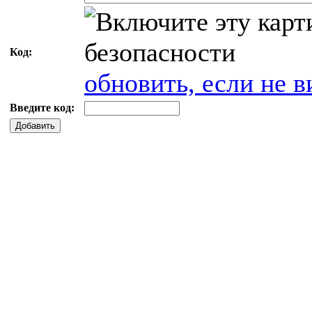
Код:
обновить, если не в
Введите код:
Добавить