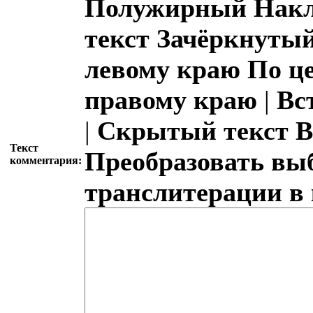
Полужирный
Накл
текст
Зачёркнутый
левому краю
По ц
правому краю
|
Вс
|
Скрытый текст
В
Текст
Преобразовать вы
комментария:
транслитерации в