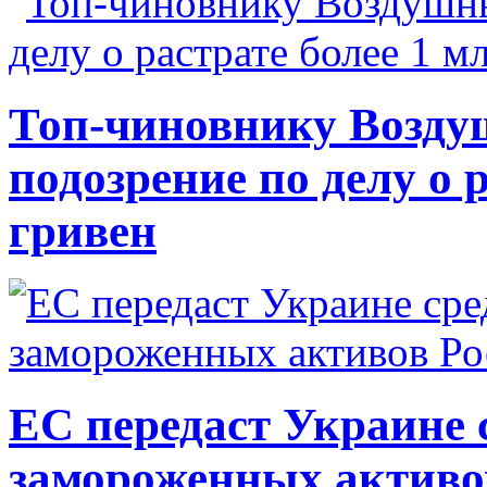
Топ-чиновнику Возду
подозрение по делу о 
гривен
ЕС передаст Украине с
замороженных активо