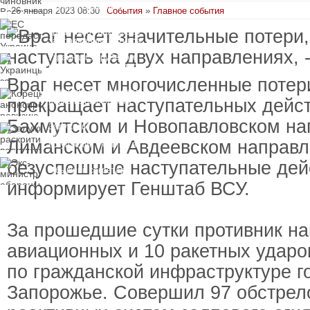
вручили подозрение по
26 января 2023 08:30
События
»
Главное события
делу о растрате более
ЕС передаст Украине
1 млрд гривен
средства от доходов от
замороженных активов
России
Украинцы за рубежом
могут потерять доступ
к госжилью и выплатам
Враг несет многочисленные потери
Корецкий анонсировал
прекращает наступательных дейс
ревизию госбюджета
Бахмутском и Новопавловском на
Залужный
раскритиковал
Лиманском и Авдеевском направл
вступление Украины в
НАТО и предлагает
Экс-министр обороны
безуспешные наступательные дей
другие варианты
и бывший секретарь
СНБО Умеров получил
информирует Генштаб ВСУ.
новую "вкусную"
должность
За прошедшие сутки противник на
авиационных и 10 ракетных ударов
по гражданской инфраструктуре г
Запорожье. Совершил 97 обстрел