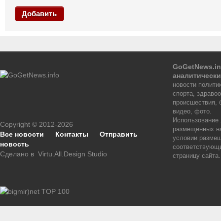
Добавить
GoGetNews.in
аналитически
новости политик
спорта, здраво
происшествия, 
видео, фото.
Использование
Copyright © 2012-2026
размещённых на
Все новости
Контакты
Отправить
условии размещ
новость
соответствующи
Сделано в
Virtu.All.Design Studio
страницу сайта.