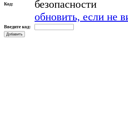
Код:
обновить, если не в
Введите код:
Добавить