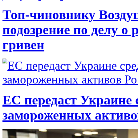
Топ-чиновнику Возду
подозрение по делу о 
гривен
ЕС передаст Украине с
замороженных активо