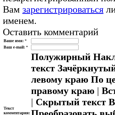
Вам
зарегистрироваться
ли
именем.
Оставить комментарий
Ваше имя:
*
Ваш e-mail:
*
Полужирный
Накл
текст
Зачёркнутый
левому краю
По ц
правому краю
|
Вс
|
Скрытый текст
В
Текст
Преобразовать вы
комментария: