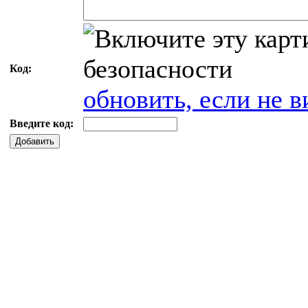
Код:
обновить, если не в
Введите код:
Добавить