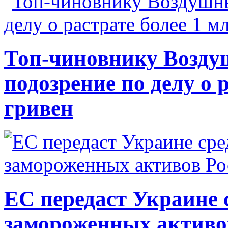
Топ-чиновнику Возду
подозрение по делу о 
гривен
ЕС передаст Украине с
замороженных активо