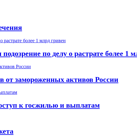
ечения
одозрение по делу о растрате более 1 м
ов от замороженных активов России
оступ к госжилью и выплатам
жета