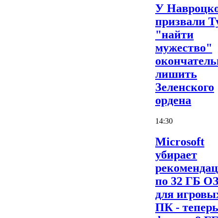
У Навроцк
призвали Т
"найти
мужество"
окончатель
лишить
Зеленского
ордена
14:30
Microsoft
убирает
рекоменда
по 32 ГБ О
для игровы
ПК - теперь