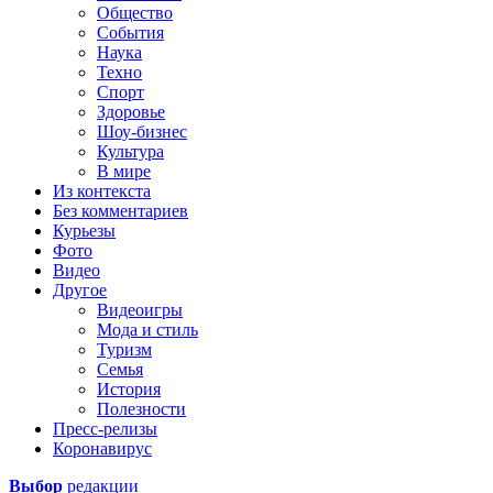
Общество
События
Наука
Техно
Спорт
Здоровье
Шоу-бизнес
Культура
В мире
Из контекста
Без комментариев
Курьезы
Фото
Видео
Другое
Видеоигры
Мода и стиль
Туризм
Семья
История
Полезности
Пресс-релизы
Коронавирус
Выбор
редакции