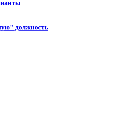
рианты
ную" должность