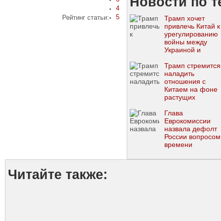
Новости по т
4
5
Рейтинг статьи:
Трамп хочет
привлечь Китай к
урегулированию
войны между
Украиной и
Россией
Трамп стремится
наладить
отношения с
Китаем на фоне
растущих
отношений с
Путиным
Глава
Еврокомиссии
назвала дефолт
России вопросом
времени
Читайте также: