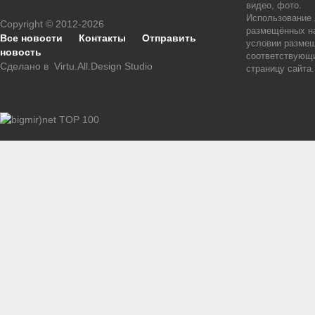
видео, фото.
Использование
Copyright © 2012-2026
размещённых на
Все новости
Контакты
Отправить
условии размещ
новость
соответствующи
Сделано в
Virtu.All.Design Studio
страницу сайта.