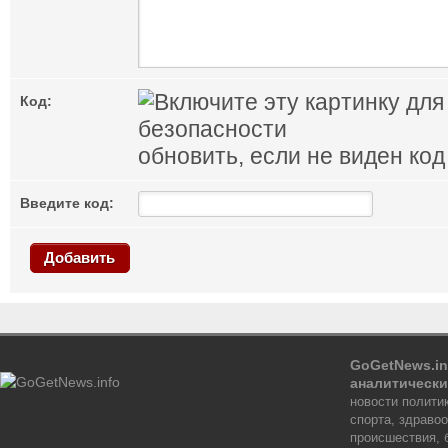
Код:
обновить, если не виден код
Введите код:
Добавить
GoGetNews.in
аналитически
новости политик
спорта, здраво
происшествия, 