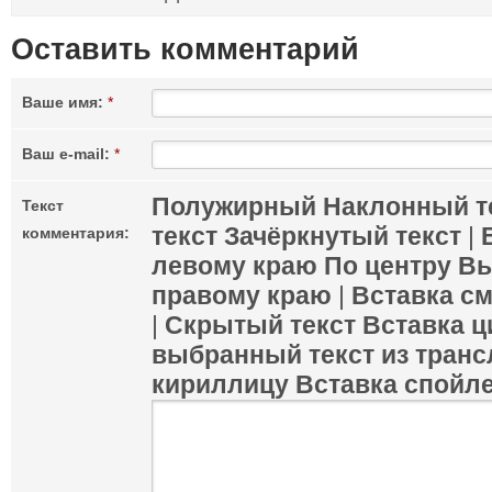
Оставить комментарий
Ваше имя:
*
Ваш e-mail:
*
Полужирный
Наклонный т
Текст
текст
Зачёркнутый текст
|
комментария:
левому краю
По центру
Вы
правому краю
|
Вставка с
|
Скрытый текст
Вставка ц
выбранный текст из транс
кириллицу
Вставка спойл