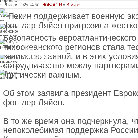
замороженных активов
9 июля 2025 14:30
НОВОСТИ
»
В мире
России
Украинцы за рубежом
могут потерять доступ
к госжилью и выплатам
Корецкий анонсировал
ревизию госбюджета
Безопасность евроатлантического 
Залужный
тихоокеанского регионов стала те
раскритиковал
вступление Украины в
НАТО и предлагает
взаимосвязанной, и в этих услови
Экс-министр обороны
другие варианты
и бывший секретарь
сотрудничество между партнерам
СНБО Умеров получил
новую "вкусную"
Коалиция желающих
критически важным.
должность
рушится из-за ухода
двух главных
сторонников Украины
Об этом заявила президент Евро
фон дер Ляйен.
В то же время она подчеркнула, ч
непоколебимая поддержка России