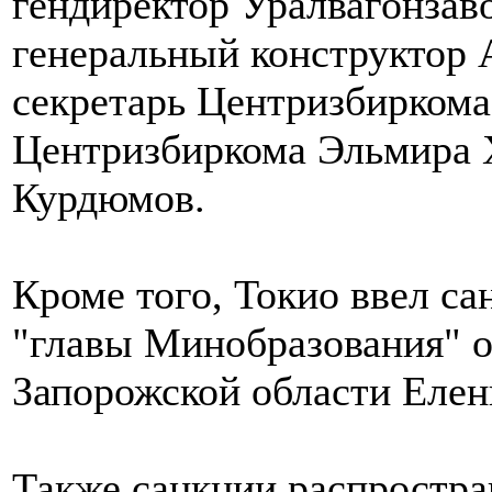
гендиректор Уралвагонзав
генеральный конструкто
секретарь Центризбиркома
Центризбиркома Эльмира 
Курдюмов.
Кроме того, Токио ввел са
"главы Минобразования" 
Запорожской области Еле
Также санкции распростра