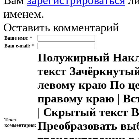
именем.
Оставить комментарий
Ваше имя:
*
Ваш e-mail:
*
Полужирный
Накл
текст
Зачёркнутый
левому краю
По ц
правому краю
|
Вс
|
Скрытый текст
В
Текст
Преобразовать вы
комментария: