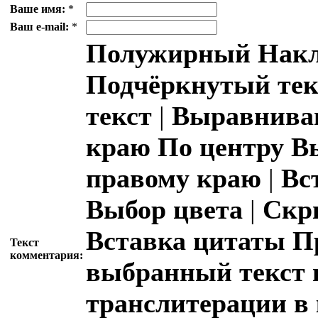
Ваше имя:
*
Ваш e-mail:
*
Полужирный
Накл
Подчёркнутый тек
текст
|
Выравниван
краю
По центру
В
правому краю
|
Вс
Выбор цвета
|
Скр
Вставка цитаты
П
Текст
комментария:
выбранный текст 
транслитерации в